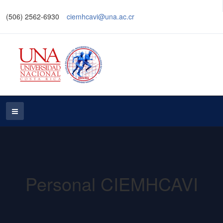
(506) 2562-6930
ciemhcavi@una.ac.cr
Personal CIEMHCAVI