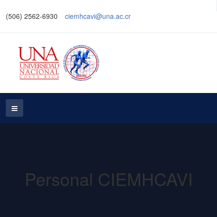
(506) 2562-6930
ciemhcavi@una.ac.cr
Personal CIEMHCAVI