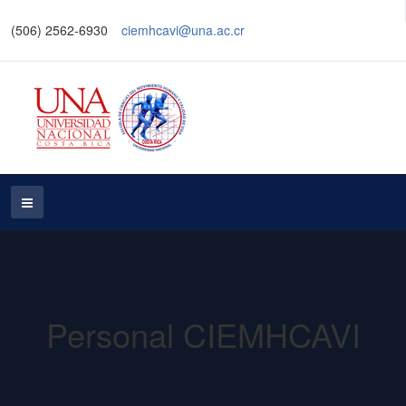
(506) 2562-6930
ciemhcavi@una.ac.cr
Personal CIEMHCAVI