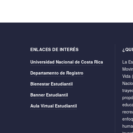
ENLACES DE INTERÉS
¿QU
Universidad Nacional de Costa Rica
La Es
Movim
Departamento de Registro
Vida 
Nacio
Bienestar Estudiantil
traye
Banner Estudiantil
propó
educa
Aula Virtual Estudiantil
recre
enfoq
human