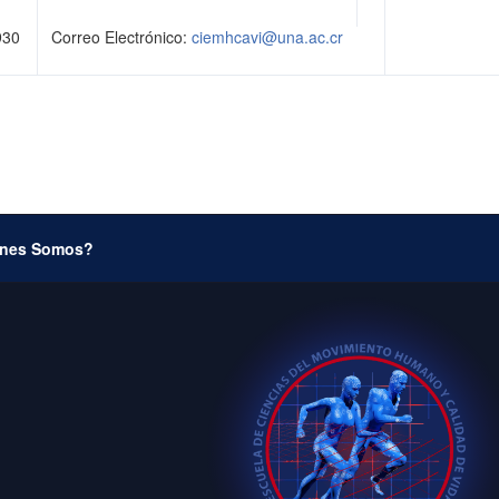
930
Correo Electrónico:
ciemhcavi@una.ac.cr
nes Somos?