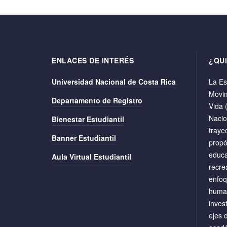
ENLACES DE INTERÉS
¿QU
Universidad Nacional de Costa Rica
La Es
Movim
Departamento de Registro
Vida 
Nacio
Bienestar Estudiantil
traye
Banner Estudiantil
propó
educa
Aula Virtual Estudiantil
recre
enfoq
human
inves
ejes 