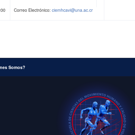
930
Correo Electrónico:
ciemhcavi@una.ac.cr
nes Somos?