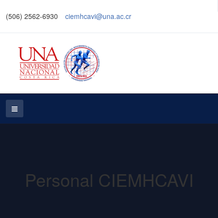
(506) 2562-6930
ciemhcavi@una.ac.cr
Personal CIEMHCAVI