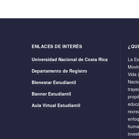
ENLACES DE INTERÉS
¿QU
Universidad Nacional de Costa Rica
La Es
Movim
Departamento de Registro
Vida 
Nacio
Bienestar Estudiantil
traye
Banner Estudiantil
propó
educa
Aula Virtual Estudiantil
recre
enfoq
human
inves