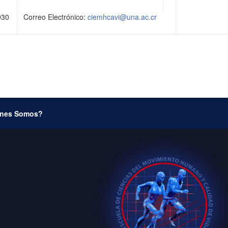
930
Correo Electrónico:
ciemhcavi@una.ac.cr
nes Somos?