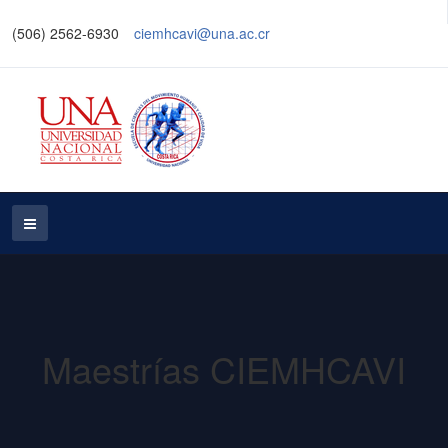
(506) 2562-6930
ciemhcavi@una.ac.cr
Maestrías CIEMHCAVI